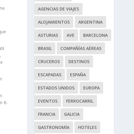
oma
AGENCIAS DE VIAJES
ALOJAMIENTOS
ARGENTINA
 que
ASTURIAS
AVE
BARCELONA
BRASIL
COMPAÑÍAS AÉREAS
til
,
CRUCEROS
DESTINOS
ue
ESCAPADAS
ESPAÑA
on
ESTADOS UNIDOS
EUROPA
en
EVENTOS
FERROCARRIL
n B.
FRANCIA
GALICIA
GASTRONOMÍA
HOTELES