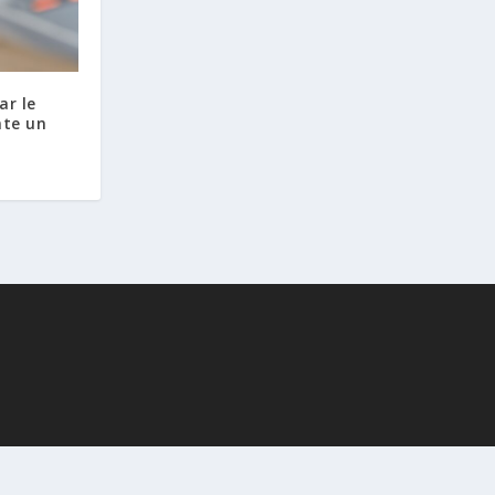
ar le
nte un