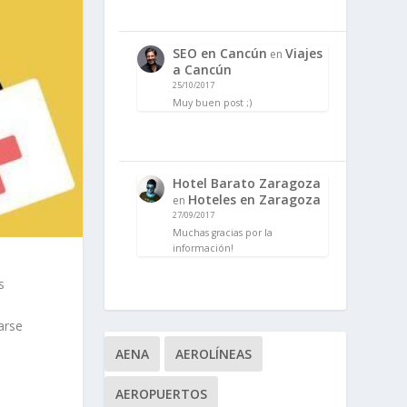
SEO en Cancún
Viajes
en
a Cancún
25/10/2017
Muy buen post ;)
Hotel Barato Zaragoza
Hoteles en Zaragoza
en
27/09/2017
Muchas gracias por la
información!
s
arse
AENA
AEROLÍNEAS
AEROPUERTOS