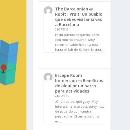
The Barcelonian
en
Rupit i Pruit. Un pueblo
que debes visitar si vas
a Barcelona
25/07/2019
Es un pueblo pequeño, pero
con mucho encanto. Muy
recomendable hacer la ruta
hasta el Salt de Sallent, la vista…
Escape Room
Immersion
Beneficios
en
de alquilar un barco
para actividades
24/05/2018
:O ¡Un barco, qué guay! Muy
interesante este post, estoy muy
de acuerdo con vuestra
perspectiva. El team building
es…