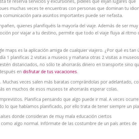
ésta te reserva servicios y excursiones, pídeles que elijan lugares que
 pues muchas veces te encuentras con personas que dominan tu idi
la comunicación para asuntos importantes puede ser nefasta.
mpañen, quienes planifiquéis la mayoría del viaje. Además de ser muy
ción por viajar a tu destino, permite que todo el viaje fluya al ritmo
e maps es la aplicación amiga de cualquier viajero. ¿Por qué es tan ú
l día 1 planificas 2 visitas a museos y mañana otras 2 visitas a museos
estén distanciados, no sólo te ahorrarás dinero en transporte sino q
 después en
disfrutar de tus vacaciones
.
. Muchas veces salen más baratas comprándolas por adelantado, c
más en muchos de esos museos te ahorrarás esperar colas.
 imprevistos. Planifica pensando que algo puede ir mal. A veces ocurr
o lo que habíamos planificado, por ello trata de tener siempre un pla
 países donde consideran de muy mala educación ciertos
omo algo normal. Infórmate de las costumbre de un país antes de