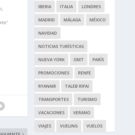
IBERIA
ITALIA
LONDRES
o,
MADRID
MÁLAGA
MÉXICO
nte”
NAVIDAD
u
NOTICIAS TURÍSTICAS
NUEVA YORK
OMT
PARÍS
PROMOCIONES
RENFE
RYANAIR
TALEB RIFAI
TRANSPORTES
TURISMO
VACACIONES
VERANO
VIAJES
VUELING
VUELOS
SIGUIENTE