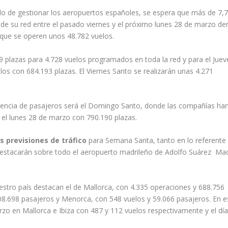
do de gestionar los aeropuertos españoles, se espera que más de 7,
de su red entre el pasado viernes y el próximo lunes 28 de marzo de
que se operen unos 48.782 vuelos.
29 plazas para 4.728 vuelos programados en toda la red y para el Juev
s con 684.193 plazas. El Viernes Santo se realizarán unas 4.271
uencia de pasajeros será el Domingo Santo, donde las compañías ha
 el lunes 28 de marzo con 790.190 plazas.
s previsiones de tráfico
para Semana Santa, tanto en lo referente 
stacarán sobre todo el aeropuerto madrileño de Adolfo Suárez Mad
estro país destacan el de Mallorca, con 4.335 operaciones y 688.756
 108.698 pasajeros y Menorca, con 548 vuelos y 59.066 pasajeros. En e
zo en Mallorca e Ibiza con 487 y 112 vuelos respectivamente y el dí