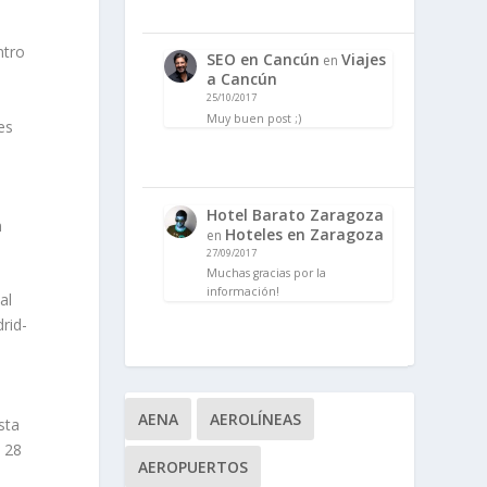
7
ntro
SEO en Cancún
Viajes
en
a Cancún
25/10/2017
Muy buen post ;)
es
Hotel Barato Zaragoza
n
Hoteles en Zaragoza
en
27/09/2017
Muchas gracias por la
información!
al
rid-
AENA
AEROLÍNEAS
sta
a 28
AEROPUERTOS