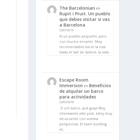
The Barcelonian
en
Rupit i Pruit. Un pueblo
que debes visitar si vas
a Barcelona
25/07/2019
Es un pueblo pequeño, pero
con mucho encanto. Muy
recomendable hacer la ruta
hasta el Salt de Sallent, la vista…
Escape Room
Immersion
Beneficios
en
de alquilar un barco
para actividades
24/05/2018
:O ¡Un barco, qué guay! Muy
interesante este post, estoy muy
de acuerdo con vuestra
perspectiva. El team building
es…