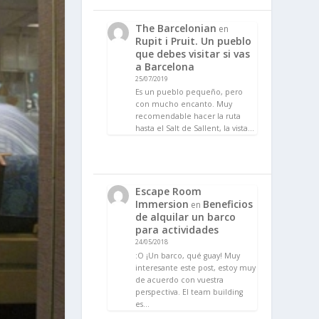
The Barcelonian
en
Rupit i Pruit. Un pueblo
que debes visitar si vas
a Barcelona
25/07/2019
Es un pueblo pequeño, pero
con mucho encanto. Muy
recomendable hacer la ruta
hasta el Salt de Sallent, la vista…
Escape Room
Immersion
Beneficios
en
de alquilar un barco
para actividades
24/05/2018
:O ¡Un barco, qué guay! Muy
interesante este post, estoy muy
de acuerdo con vuestra
perspectiva. El team building
es…