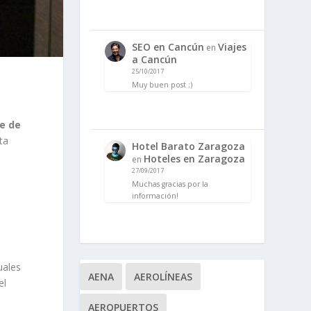
SEO en Cancún
Viajes
en
a Cancún
25/10/2017
Muy buen post ;)
e de
ta
Hotel Barato Zaragoza
Hoteles en Zaragoza
en
27/09/2017
Muchas gracias por la
información!
uales
AENA
AEROLÍNEAS
el
AEROPUERTOS