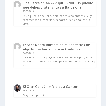
The Barcelonian
Rupit i Pruit. Un pueblo
en
que debes visitar si vas a Barcelona
25/07/2019
Es un pueblo pequeño, pero con mucho encanto. Muy
recomendable hacer la ruta hasta el Salt de Sallent, la
vista…
Escape Room Immersion
Beneficios de
en
alquilar un barco para actividades
24/05/2018
:O ¡Un barco, qué guay! Muy interesante este post, estoy
muy de acuerdo con vuestra perspectiva. El team building
es…
SEO en Cancún
Viajes a Cancún
en
25/10/2017
Muy buen post ;)