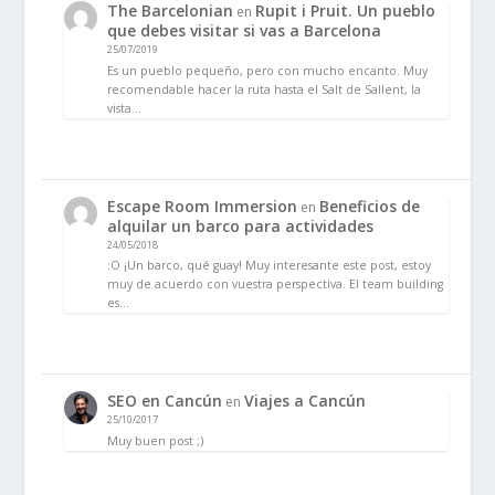
The Barcelonian
Rupit i Pruit. Un pueblo
en
que debes visitar si vas a Barcelona
25/07/2019
Es un pueblo pequeño, pero con mucho encanto. Muy
recomendable hacer la ruta hasta el Salt de Sallent, la
vista…
Escape Room Immersion
Beneficios de
en
alquilar un barco para actividades
24/05/2018
:O ¡Un barco, qué guay! Muy interesante este post, estoy
muy de acuerdo con vuestra perspectiva. El team building
es…
SEO en Cancún
Viajes a Cancún
en
25/10/2017
Muy buen post ;)