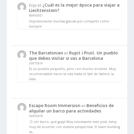
¿Cuál es la mejor época para viajar a
Ecija
en
Liechtenstein?
08/04/2021
Impresionante muchas gracias por compartir como
siempre
The Barcelonian
Rupit i Pruit. Un pueblo
en
que debes visitar si vas a Barcelona
25/07/2019
Es un pueblo pequeño, pero con mucho encanto. Muy
recomendable hacer la ruta hasta el Salt de Sallent, la
vista…
Escape Room Immersion
Beneficios de
en
alquilar un barco para actividades
24/05/2018
:O ¡Un barco, qué guay! Muy interesante este post, estoy
muy de acuerdo con vuestra perspectiva. El team building
es…