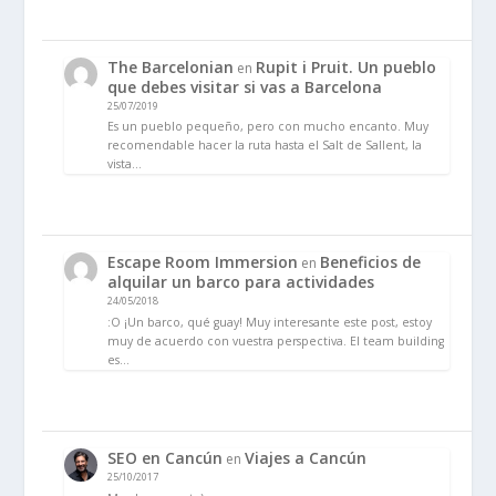
The Barcelonian
Rupit i Pruit. Un pueblo
en
que debes visitar si vas a Barcelona
25/07/2019
Es un pueblo pequeño, pero con mucho encanto. Muy
recomendable hacer la ruta hasta el Salt de Sallent, la
vista…
Escape Room Immersion
Beneficios de
en
alquilar un barco para actividades
24/05/2018
:O ¡Un barco, qué guay! Muy interesante este post, estoy
muy de acuerdo con vuestra perspectiva. El team building
es…
SEO en Cancún
Viajes a Cancún
en
25/10/2017