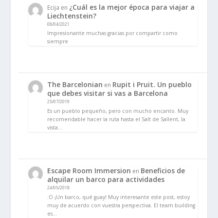
¿Cuál es la mejor época para viajar a
Ecija
en
Liechtenstein?
08/04/2021
Impresionante muchas gracias por compartir como
siempre
The Barcelonian
Rupit i Pruit. Un pueblo
en
que debes visitar si vas a Barcelona
25/07/2019
Es un pueblo pequeño, pero con mucho encanto. Muy
recomendable hacer la ruta hasta el Salt de Sallent, la
vista…
Escape Room Immersion
Beneficios de
en
alquilar un barco para actividades
24/05/2018
:O ¡Un barco, qué guay! Muy interesante este post, estoy
muy de acuerdo con vuestra perspectiva. El team building
es…