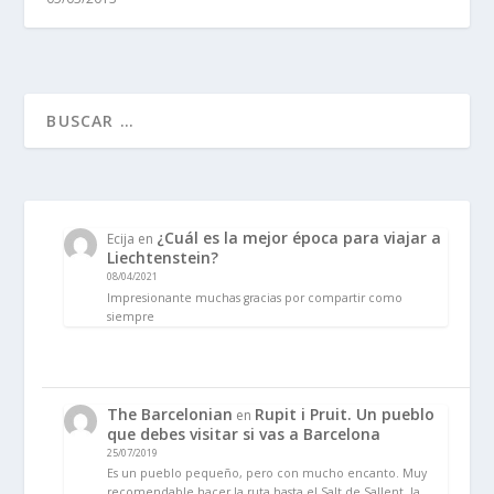
¿Cuál es la mejor época para viajar a
Ecija
en
Liechtenstein?
08/04/2021
Impresionante muchas gracias por compartir como
siempre
The Barcelonian
Rupit i Pruit. Un pueblo
en
que debes visitar si vas a Barcelona
25/07/2019
Es un pueblo pequeño, pero con mucho encanto. Muy
recomendable hacer la ruta hasta el Salt de Sallent, la