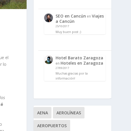
SEO en Cancún
Viajes
en
a Cancún
25/10/2017
Muy buen post ;)
ue el
Hotel Barato Zaragoza
Hoteles en Zaragoza
en
r lo
27/09/2017
Muchas gracias por la
información!
los
sé
AENA
AEROLÍNEAS
io
AEROPUERTOS
lga