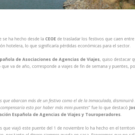
ue se ha hecho desde la
CEOE
de trasladar los festivos que caen entre
ón hotelera, lo que significaría pérdidas económicas para el sector.
pañola de Asociaciones de Agencias de Viajes
, quiso destacar q
o que va de año, corresponde a viajes de fin de semana y puentes, po
gos que abarcan más de un festivo como el de la Inmaculada, disminuirá 
e compensaría esto por haber más mini-puentes
” fue lo que destacó
Jo
ción Española de Agencias de Viajes y Touroperadores
.
 que viajó este puente del 1 de noviembre lo ha hecho en el territor
jero, por tanto el dinero siempre queda en casa. Esperemos que no sa