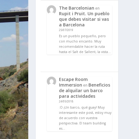
The Barcelonian
en
Rupit i Pruit. Un pueblo
que debes visitar si vas
a Barcelona
25/07/2019
Es un pueblo pequeño, pero
con mucho encanto. Muy
recomendable hacer la ruta
hasta el Salt de Sallent, la vista…
Escape Room
Immersion
Beneficios
en
de alquilar un barco
para actividades
24/05/2018
:O ¡Un barco, qué guay! Muy
interesante este post, estoy muy
de acuerdo con vuestra
perspectiva. El team building
es…