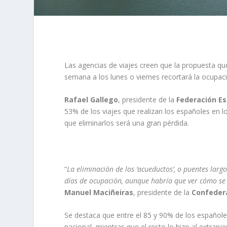
Las agencias de viajes creen que la propuesta q
semana a los lunes o viernes recortará la ocupaci
Rafael Gallego
, presidente de la
Federación Es
53% de los viajes que realizan los españoles en l
que eliminarlos será una gran pérdida.
“
La eliminación de los ‘acueductos’, o puentes lar
días de ocupación, aunque habría que ver cómo s
Manuel Maciñeiras
, presidente de la
Confedera
Se destaca que entre el 85 y 90% de los españoles
nacional, mientras que el resto lo hizo al extran