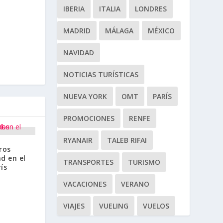
IBERIA
ITALIA
LONDRES
MADRID
MÁLAGA
MÉXICO
NAVIDAD
NOTICIAS TURÍSTICAS
NUEVA YORK
OMT
PARÍS
PROMOCIONES
RENFE
RYANAIR
TALEB RIFAI
ros
d en el
TRANSPORTES
TURISMO
ís
VACACIONES
VERANO
VIAJES
VUELING
VUELOS