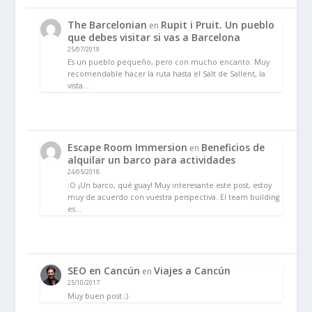
The Barcelonian
Rupit i Pruit. Un pueblo
en
que debes visitar si vas a Barcelona
25/07/2019
Es un pueblo pequeño, pero con mucho encanto. Muy
recomendable hacer la ruta hasta el Salt de Sallent, la
vista…
Escape Room Immersion
Beneficios de
en
alquilar un barco para actividades
24/05/2018
:O ¡Un barco, qué guay! Muy interesante este post, estoy
muy de acuerdo con vuestra perspectiva. El team building
es…
SEO en Cancún
Viajes a Cancún
en
25/10/2017
Muy buen post ;)