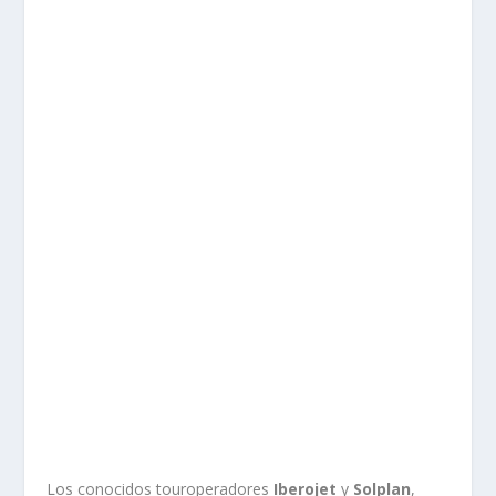
Los conocidos touroperadores
Iberojet
y
Solplan
,