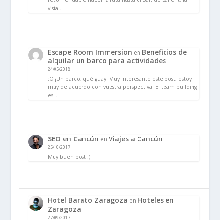
recomendable hacer la ruta hasta el Salt de Sallent, la
vista…
Escape Room Immersion
Beneficios de
en
alquilar un barco para actividades
24/05/2018
:O ¡Un barco, qué guay! Muy interesante este post, estoy
muy de acuerdo con vuestra perspectiva. El team building
es…
SEO en Cancún
Viajes a Cancún
en
25/10/2017
Muy buen post ;)
Hotel Barato Zaragoza
Hoteles en
en
Zaragoza
27/09/2017