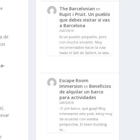
le
The Barcelonian
en
Rupit i Pruit. Un pueblo
que debes visitar si vas
a Barcelona
25/07/2019
ra de
Es un pueblo pequeño, pero
con mucho encanto. Muy
sus
recomendable hacer la ruta
hasta el Salt de Sallent, la vista…
na-
Escape Room
Immersion
Beneficios
en
de alquilar un barco
para actividades
24/05/2018
sí,
:O ¡Un barco, qué guay! Muy
interesante este post, estoy muy
levar
de acuerdo con vuestra
perspectiva. El team building
es…
e