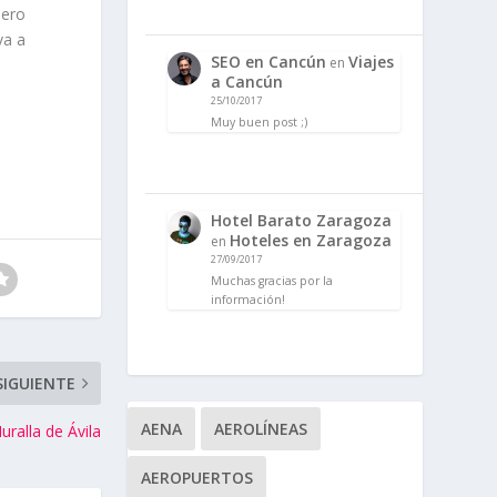
pero
va a
SEO en Cancún
Viajes
en
a Cancún
25/10/2017
Muy buen post ;)
Hotel Barato Zaragoza
Hoteles en Zaragoza
en
27/09/2017
Muchas gracias por la
información!
SIGUIENTE
AENA
AEROLÍNEAS
uralla de Ávila
AEROPUERTOS