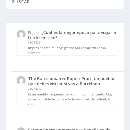
¿Cuál es la mejor época para viajar a
Ecija
en
Liechtenstein?
08/04/2021
Impresionante muchas gracias por compartir como
siempre
The Barcelonian
Rupit i Pruit. Un pueblo
en
que debes visitar si vas a Barcelona
25/07/2019
Es un pueblo pequeño, pero con mucho encanto. Muy
recomendable hacer la ruta hasta el Salt de Sallent, la
vista…
Escape Room Immersion
Beneficios de