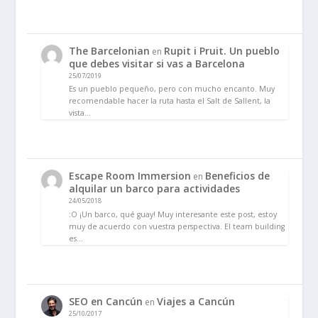
The Barcelonian
Rupit i Pruit. Un pueblo
en
que debes visitar si vas a Barcelona
25/07/2019
Es un pueblo pequeño, pero con mucho encanto. Muy
recomendable hacer la ruta hasta el Salt de Sallent, la
vista…
Escape Room Immersion
Beneficios de
en
alquilar un barco para actividades
24/05/2018
:O ¡Un barco, qué guay! Muy interesante este post, estoy
muy de acuerdo con vuestra perspectiva. El team building
es…
SEO en Cancún
Viajes a Cancún
en
25/10/2017