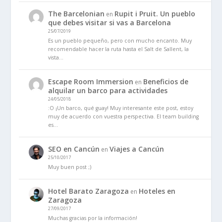
The Barcelonian
Rupit i Pruit. Un pueblo
en
que debes visitar si vas a Barcelona
25/07/2019
Es un pueblo pequeño, pero con mucho encanto. Muy
recomendable hacer la ruta hasta el Salt de Sallent, la
vista…
Escape Room Immersion
Beneficios de
en
alquilar un barco para actividades
24/05/2018
:O ¡Un barco, qué guay! Muy interesante este post, estoy
muy de acuerdo con vuestra perspectiva. El team building
es…
SEO en Cancún
Viajes a Cancún
en
25/10/2017
Muy buen post ;)
Hotel Barato Zaragoza
Hoteles en
en
Zaragoza
27/09/2017
Muchas gracias por la información!