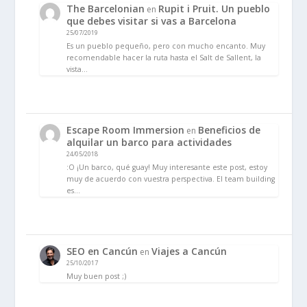
The Barcelonian
Rupit i Pruit. Un pueblo
en
que debes visitar si vas a Barcelona
25/07/2019
Es un pueblo pequeño, pero con mucho encanto. Muy
recomendable hacer la ruta hasta el Salt de Sallent, la
vista…
Escape Room Immersion
Beneficios de
en
alquilar un barco para actividades
24/05/2018
:O ¡Un barco, qué guay! Muy interesante este post, estoy
muy de acuerdo con vuestra perspectiva. El team building
es…
SEO en Cancún
Viajes a Cancún
en
25/10/2017
Muy buen post ;)