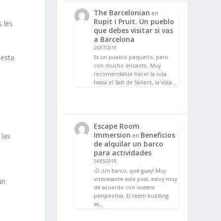
l
The Barcelonian
en
Rupit i Pruit. Un pueblo
 les
que debes visitar si vas
a Barcelona
25/07/2019
uesta
Es un pueblo pequeño, pero
con mucho encanto. Muy
recomendable hacer la ruta
hasta el Salt de Sallent, la vista…
Escape Room
Immersion
Beneficios
en
 las
de alquilar un barco
para actividades
24/05/2018
:O ¡Un barco, qué guay! Muy
interesante este post, estoy muy
un
de acuerdo con vuestra
perspectiva. El team building
es…