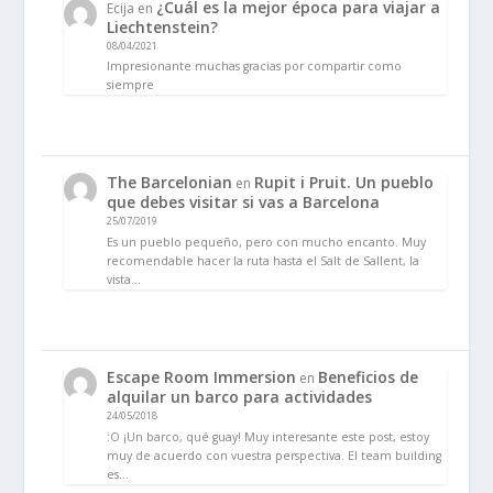
¿Cuál es la mejor época para viajar a
Ecija
en
Liechtenstein?
08/04/2021
Impresionante muchas gracias por compartir como
siempre
The Barcelonian
Rupit i Pruit. Un pueblo
en
que debes visitar si vas a Barcelona
25/07/2019
Es un pueblo pequeño, pero con mucho encanto. Muy
recomendable hacer la ruta hasta el Salt de Sallent, la
vista…
Escape Room Immersion
Beneficios de
en
alquilar un barco para actividades
24/05/2018
:O ¡Un barco, qué guay! Muy interesante este post, estoy
muy de acuerdo con vuestra perspectiva. El team building
es…