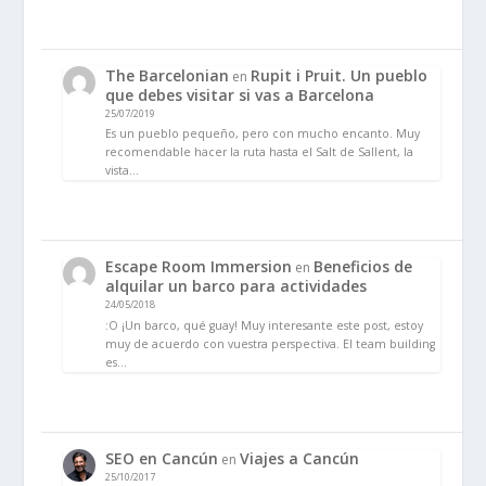
The Barcelonian
Rupit i Pruit. Un pueblo
en
que debes visitar si vas a Barcelona
25/07/2019
Es un pueblo pequeño, pero con mucho encanto. Muy
recomendable hacer la ruta hasta el Salt de Sallent, la
vista…
Escape Room Immersion
Beneficios de
en
alquilar un barco para actividades
24/05/2018
:O ¡Un barco, qué guay! Muy interesante este post, estoy
muy de acuerdo con vuestra perspectiva. El team building
es…
SEO en Cancún
Viajes a Cancún
en
25/10/2017