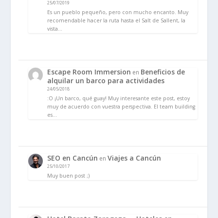
25/07/2019
Es un pueblo pequeño, pero con mucho encanto. Muy
recomendable hacer la ruta hasta el Salt de Sallent, la
vista…
Escape Room Immersion
Beneficios de
en
alquilar un barco para actividades
24/05/2018
:O ¡Un barco, qué guay! Muy interesante este post, estoy
muy de acuerdo con vuestra perspectiva. El team building
es…
SEO en Cancún
Viajes a Cancún
en
25/10/2017
Muy buen post ;)