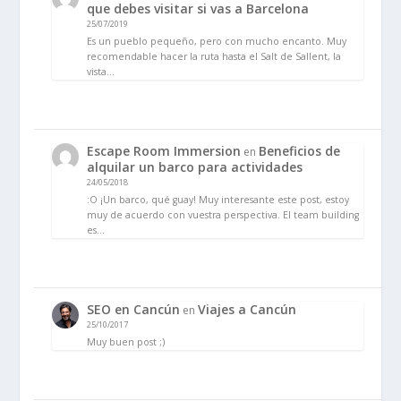
que debes visitar si vas a Barcelona
25/07/2019
Es un pueblo pequeño, pero con mucho encanto. Muy
recomendable hacer la ruta hasta el Salt de Sallent, la
vista…
Escape Room Immersion
Beneficios de
en
alquilar un barco para actividades
24/05/2018
:O ¡Un barco, qué guay! Muy interesante este post, estoy
muy de acuerdo con vuestra perspectiva. El team building
es…
SEO en Cancún
Viajes a Cancún
en
25/10/2017
Muy buen post ;)