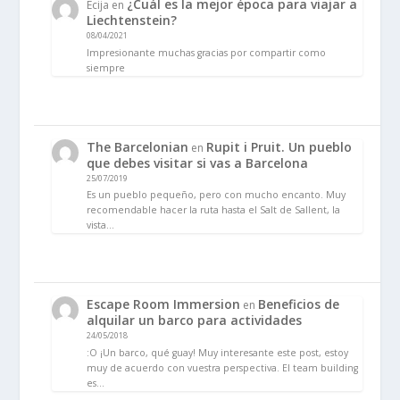
¿Cuál es la mejor época para viajar a
Ecija
en
Liechtenstein?
08/04/2021
Impresionante muchas gracias por compartir como
siempre
The Barcelonian
Rupit i Pruit. Un pueblo
en
que debes visitar si vas a Barcelona
25/07/2019
Es un pueblo pequeño, pero con mucho encanto. Muy
recomendable hacer la ruta hasta el Salt de Sallent, la
vista…
Escape Room Immersion
Beneficios de
en
alquilar un barco para actividades
24/05/2018
:O ¡Un barco, qué guay! Muy interesante este post, estoy
muy de acuerdo con vuestra perspectiva. El team building
es…