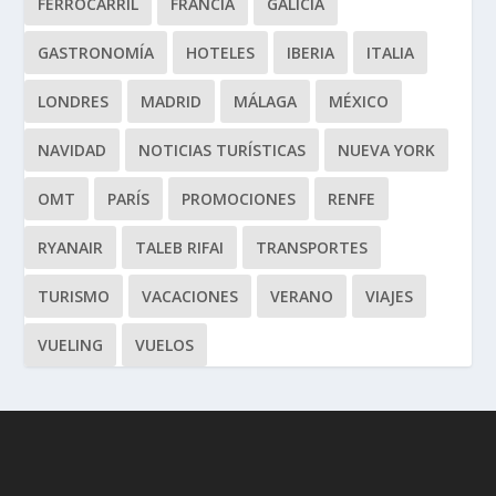
FERROCARRIL
FRANCIA
GALICIA
GASTRONOMÍA
HOTELES
IBERIA
ITALIA
LONDRES
MADRID
MÁLAGA
MÉXICO
NAVIDAD
NOTICIAS TURÍSTICAS
NUEVA YORK
OMT
PARÍS
PROMOCIONES
RENFE
RYANAIR
TALEB RIFAI
TRANSPORTES
TURISMO
VACACIONES
VERANO
VIAJES
VUELING
VUELOS