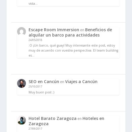
vista…
Escape Room Immersion
Beneficios de
en
alquilar un barco para actividades
24/05/2018
:O ¡Un barco, qué guay! Muy interesante este post, estoy
muy de acuerdo con vuestra perspectiva. El team building
es…
SEO en Cancún
Viajes a Cancún
en
25/10/2017
Muy buen post ;)
Hotel Barato Zaragoza
Hoteles en
en
Zaragoza
27/09/2017