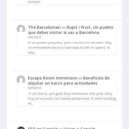
siempre
The Barcelonian
Rupit i Pruit. Un pueblo
en
que debes visitar si vas a Barcelona
25/07/2019
Es un pueblo pequeño, pero con mucho encanto. Muy
recomendable hacer la ruta hasta el Salt de Sallent, la
vista…
Escape Room Immersion
Beneficios de
en
alquilar un barco para actividades
24/05/2018
:O ¡Un barco, qué guay! Muy interesante este post, estoy
muy de acuerdo con vuestra perspectiva. El team building
es…
SEO en Cancún
Viajes a Cancún