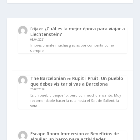
¿Cuál es la mejor época para viajar a
Ecija
en
Liechtenstein?
08/04/2021
Impresionante muchas gracias por compartir como
siempre
The Barcelonian
Rupit i Pruit. Un pueblo
en
que debes visitar si vas a Barcelona
25/07/2019
Es un pueblo pequeño, pero con mucho encanto. Muy
recomendable hacer la ruta hasta el Salt de Sallent, la
vista…
Escape Room Immersion
Beneficios de
en
alquilar un barco para actividades