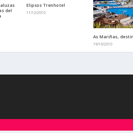
daluzas
Elipsos Trenhotel
as del
11/12/2010
a
As Mariñas, desti
19/10/2010