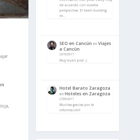
de acuerdo con vuestra
perspectiva. El team building
es…
SEO en Cancún
Viajes
en
a Cancún
25/10/2017
ajar
Muy buen post ;)
en
Hotel Barato Zaragoza
Hoteles en Zaragoza
en
27/09/2017
Muchas gracias por la
ioja,
información!