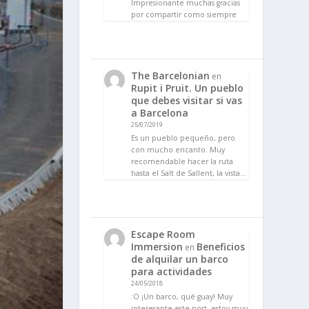
Impresionante muchas gracias
por compartir como siempre
The Barcelonian
en
Rupit i Pruit. Un pueblo
que debes visitar si vas
a Barcelona
25/07/2019
Es un pueblo pequeño, pero
con mucho encanto. Muy
recomendable hacer la ruta
hasta el Salt de Sallent, la vista…
Escape Room
Immersion
Beneficios
en
de alquilar un barco
para actividades
24/05/2018
:O ¡Un barco, qué guay! Muy
interesante este post, estoy muy