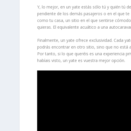
Y, lo mejor, en un yate estás sólo tú y quién tú d
pendiente de los demás pasajeros o en el que te 
como tu casa, un sitio en el que sentirse cómodo
quieras. El equivalente acuático a una autocaravan
Finalmente, un yate ofrece exclusividad. Cada yat
podrás encontrar en otro sitio, sino que no está 
Por tanto, si lo que queréis es una experiencia p
habíais visto, un yate es vuestra mejor opción.