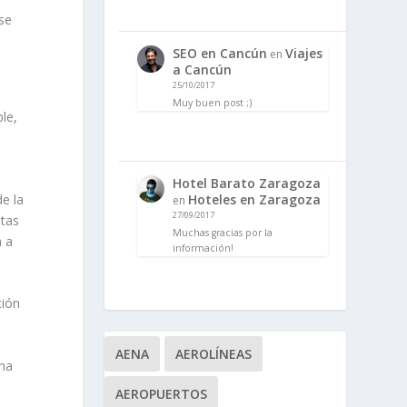
ese
SEO en Cancún
Viajes
en
a Cancún
25/10/2017
Muy buen post ;)
ble,
Hotel Barato Zaragoza
Hoteles en Zaragoza
e la
en
27/09/2017
utas
Muchas gracias por la
n a
información!
tión
AENA
AEROLÍNEAS
ama
AEROPUERTOS