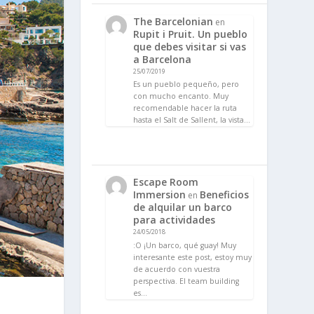
The Barcelonian
en
Rupit i Pruit. Un pueblo
que debes visitar si vas
a Barcelona
25/07/2019
Es un pueblo pequeño, pero
con mucho encanto. Muy
recomendable hacer la ruta
hasta el Salt de Sallent, la vista…
Escape Room
Immersion
Beneficios
en
de alquilar un barco
para actividades
24/05/2018
:O ¡Un barco, qué guay! Muy
interesante este post, estoy muy
de acuerdo con vuestra
perspectiva. El team building
es…