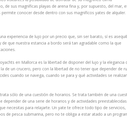
o, de sus magníficas playas de arena fina y, por supuesto, del mar, 
 permite conocer desde dentro con sus magníficos yates de alquiler.
una experiencia de lujo por un precio que, sin ser barato, sí es asequi
 y de que nuestra estancia a bordo será tan agradable como la que
taciones.
chts en Mallorca es la libertad de disponer del lujo y la elegancia d
 la de un crucero, pero con la libertad de no tener que depender de r
decides cuando se navega, cuando se para y qué actividades se realiza
se trata sólo de una cuestión de horarios. Se trata también de una cues
 que depender de una serie de horarios y de actividades preestablecidas
ue necesitas para relajarte. Un yate te ofrece todo tipo de servicios,
os de pesca submarina, pero no te obliga a estar atado a un progr