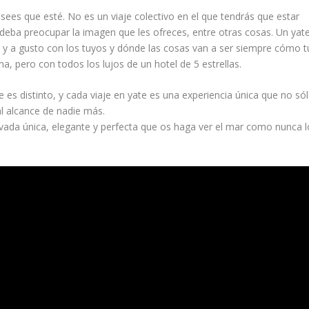
esees que esté. No es un viaje colectivo en el que tendrás que estar
deba preocupar la imagen que les ofreces, entre otras cosas. Un yat
 y a gusto con los tuyos y dónde las cosas van a ser siempre cómo t
a, pero con todos los lujos de un hotel de 5 estrellas.
e es distinto, y cada viaje en yate es una experiencia única que no só
al alcance de nadie más.
rivada única, elegante y perfecta que os haga ver el mar como nunca l