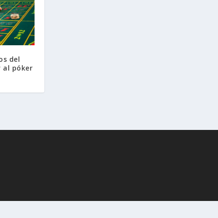
os del
 al póker