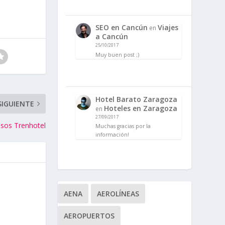
SEO en Cancún
Viajes
en
a Cancún
25/10/2017
Muy buen post ;)
Hotel Barato Zaragoza
SIGUIENTE
Hoteles en Zaragoza
en
27/09/2017
psos Trenhotel
Muchas gracias por la
información!
AENA
AEROLÍNEAS
AEROPUERTOS