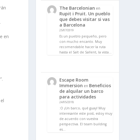
rán
The Barcelonian
en
Rupit i Pruit. Un pueblo
que debes visitar si vas
.
a Barcelona
25/07/2019
e en
Es un pueblo pequeño, pero
con mucho encanto. Muy
recomendable hacer la ruta
hasta el Salt de Sallent, la vista…
a
”.
Escape Room
Immersion
Beneficios
en
de alquilar un barco
para actividades
el
24/05/2018
:O ¡Un barco, qué guay! Muy
interesante este post, estoy muy
de acuerdo con vuestra
perspectiva. El team building
es…