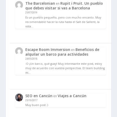
The Barcelonian
Rupit i Pruit. Un pueblo
en
que debes visitar si vas a Barcelona
25/07/2019
Es un pueblo pequeño, pero con mucho encanto. Muy
recomendable hacer la ruta hasta el Salt de Sallent, la
vista…
Escape Room Immersion
Beneficios de
en
alquilar un barco para actividades
24/05/2018
:O ¡Un barco, qué guay! Muy interesante este post, estoy
muy de acuerdo con vuestra perspectiva. El team building
es…
SEO en Cancún
Viajes a Cancún
en
25/10/2017
Muy buen post ;)