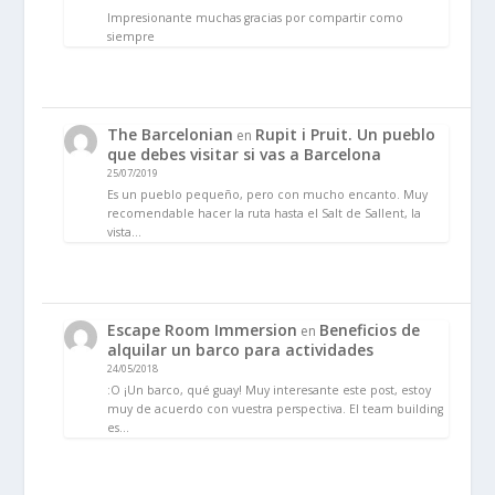
Impresionante muchas gracias por compartir como
siempre
The Barcelonian
Rupit i Pruit. Un pueblo
en
que debes visitar si vas a Barcelona
25/07/2019
Es un pueblo pequeño, pero con mucho encanto. Muy
recomendable hacer la ruta hasta el Salt de Sallent, la
vista…
Escape Room Immersion
Beneficios de
en
alquilar un barco para actividades
24/05/2018
:O ¡Un barco, qué guay! Muy interesante este post, estoy
muy de acuerdo con vuestra perspectiva. El team building
es…