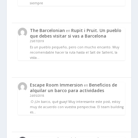
siempre
The Barcelonian
Rupit i Pruit. Un pueblo
en
que debes visitar si vas a Barcelona
25/07/2019
Es un pueblo pequeño, pero con mucho encanto. Muy
recomendable hacer la ruta hasta el Salt de Sallent, la
vista…
Escape Room Immersion
Beneficios de
en
alquilar un barco para actividades
24/05/2018
:O ¡Un barco, qué guay! Muy interesante este post, estoy
muy de acuerdo con vuestra perspectiva. El team building
es…