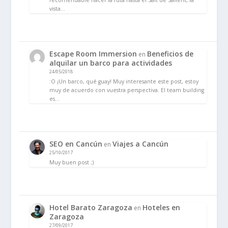
recomendable hacer la ruta hasta el Salt de Sallent, la
vista…
Escape Room Immersion
Beneficios de
en
alquilar un barco para actividades
24/05/2018
:O ¡Un barco, qué guay! Muy interesante este post, estoy
muy de acuerdo con vuestra perspectiva. El team building
es…
SEO en Cancún
Viajes a Cancún
en
25/10/2017
Muy buen post ;)
Hotel Barato Zaragoza
Hoteles en
en
Zaragoza
27/09/2017