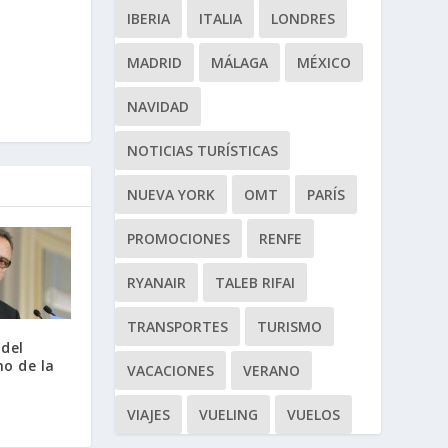
IBERIA
ITALIA
LONDRES
MADRID
MÁLAGA
MÉXICO
NAVIDAD
NOTICIAS TURÍSTICAS
NUEVA YORK
OMT
PARÍS
PROMOCIONES
RENFE
RYANAIR
TALEB RIFAI
TRANSPORTES
TURISMO
 del
o de la
VACACIONES
VERANO
VIAJES
VUELING
VUELOS