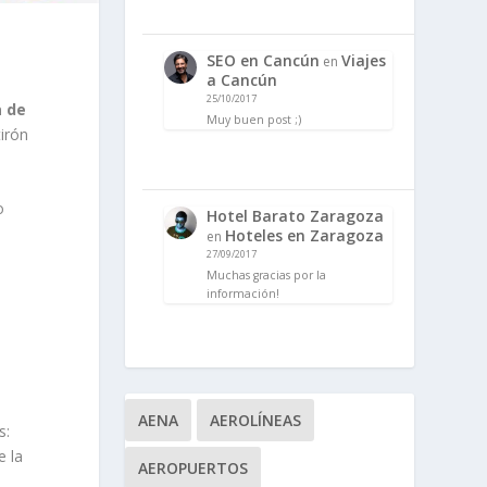
SEO en Cancún
Viajes
en
a Cancún
25/10/2017
a de
Muy buen post ;)
irón
o
Hotel Barato Zaragoza
Hoteles en Zaragoza
en
27/09/2017
Muchas gracias por la
información!
á
AENA
AEROLÍNEAS
s:
e la
AEROPUERTOS