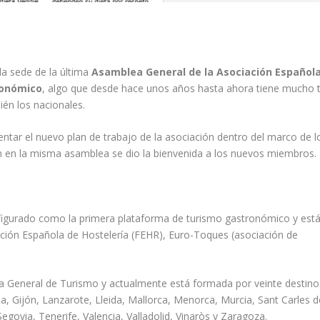
la sede de la última
Asamblea General de la Asociación Español
ronómico
, algo que desde hace unos años hasta ahora tiene mucho t
ién los nacionales.
sentar el nuevo plan de trabajo de la asociación dentro del marco de l
 en la misma asamblea se dio la bienvenida a los nuevos miembros.
igurado como la primera plataforma de turismo gastronómico y est
ación Española de Hostelería (FEHR), Euro-Toques (asociación de
ía General de Turismo y actualmente está formada por veinte destino
, Gijón, Lanzarote, Lleida, Mallorca, Menorca, Murcia, Sant Carles d
govia, Tenerife, Valencia, Valladolid, Vinaròs y Zaragoza.