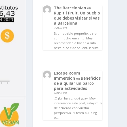
The Barcelonian
en
Rupit i Pruit. Un pueblo
que debes visitar si vas
a Barcelona
25/07/2019
Es un pueblo pequeño, pero
con mucho encanto. Muy
recomendable hacer la ruta
hasta el Salt de Sallent, la vista…
Escape Room
Immersion
Beneficios
en
de alquilar un barco
para actividades
24/05/2018
:O ¡Un barco, qué guay! Muy
interesante este post, estoy muy
de acuerdo con vuestra
perspectiva. El team building
es…