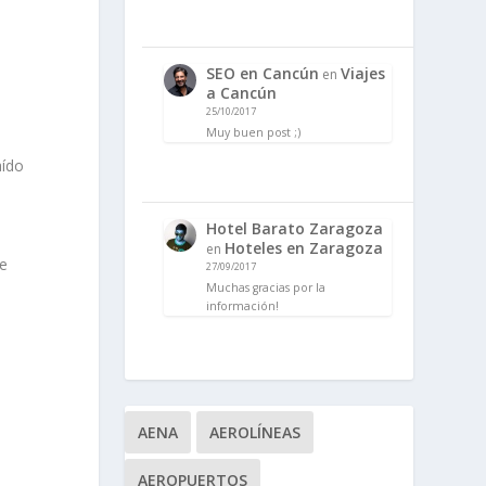
SEO en Cancún
Viajes
en
a Cancún
25/10/2017
Muy buen post ;)
aído
Hotel Barato Zaragoza
Hoteles en Zaragoza
en
te
27/09/2017
Muchas gracias por la
información!
AENA
AEROLÍNEAS
AEROPUERTOS