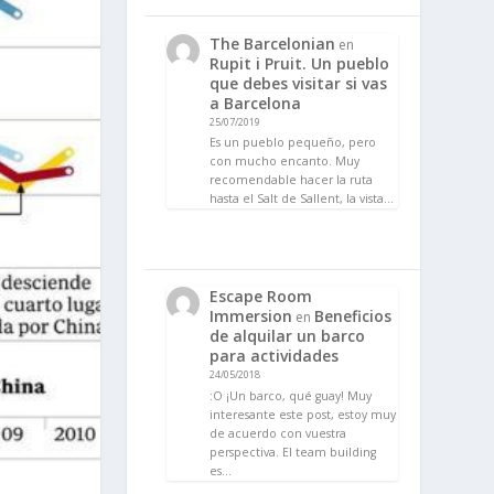
The Barcelonian
en
Rupit i Pruit. Un pueblo
que debes visitar si vas
a Barcelona
25/07/2019
Es un pueblo pequeño, pero
con mucho encanto. Muy
recomendable hacer la ruta
hasta el Salt de Sallent, la vista…
Escape Room
Immersion
Beneficios
en
de alquilar un barco
para actividades
24/05/2018
:O ¡Un barco, qué guay! Muy
interesante este post, estoy muy
de acuerdo con vuestra
perspectiva. El team building
es…