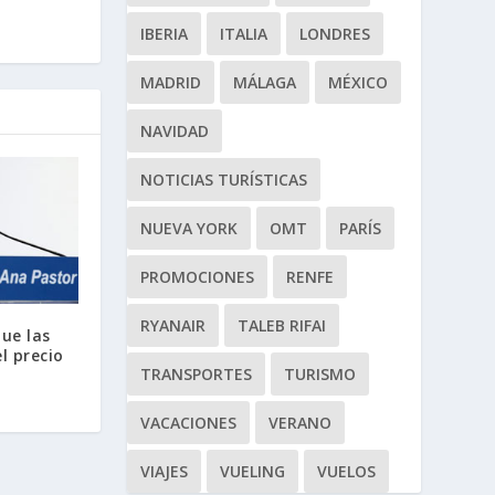
IBERIA
ITALIA
LONDRES
MADRID
MÁLAGA
MÉXICO
NAVIDAD
NOTICIAS TURÍSTICAS
NUEVA YORK
OMT
PARÍS
PROMOCIONES
RENFE
RYANAIR
TALEB RIFAI
que las
l precio
TRANSPORTES
TURISMO
VACACIONES
VERANO
VIAJES
VUELING
VUELOS