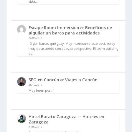
vista…
Escape Room Immersion
Beneficios de
en
alquilar un barco para actividades
24/05/2018
:O ¡Un barco, qué guay! Muy interesante este post, estoy
muy de acuerdo con vuestra perspectiva. El team building
es…
SEO en Cancún
Viajes a Cancún
en
25/10/2017
Muy buen post ;)
Hotel Barato Zaragoza
Hoteles en
en
Zaragoza
27/09/2017