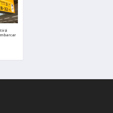
tirá
 embarcar