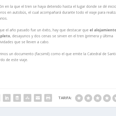
en la que el tren se haya detenido hasta el lugar donde se dé inicio
jeros en autobús, el cual acompañará durante todo el viaje para realiz
rios.
 que el año pasado fue un éxito, hay que destacar que
el alojamient
mpleto
, desayunos y dos cenas se sirven en el tren (primera y última
ividades que se lleven a cabo.
rinos un documento (facsimil) como el que emite la Catedral de Sant
do de este viaje.
TARIFA: