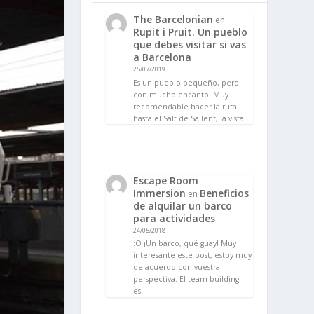
The Barcelonian
en
Rupit i Pruit. Un pueblo
que debes visitar si vas
a Barcelona
25/07/2019
Es un pueblo pequeño, pero
con mucho encanto. Muy
recomendable hacer la ruta
hasta el Salt de Sallent, la vista…
Escape Room
Immersion
Beneficios
en
de alquilar un barco
para actividades
24/05/2018
:O ¡Un barco, qué guay! Muy
interesante este post, estoy muy
de acuerdo con vuestra
perspectiva. El team building
es…