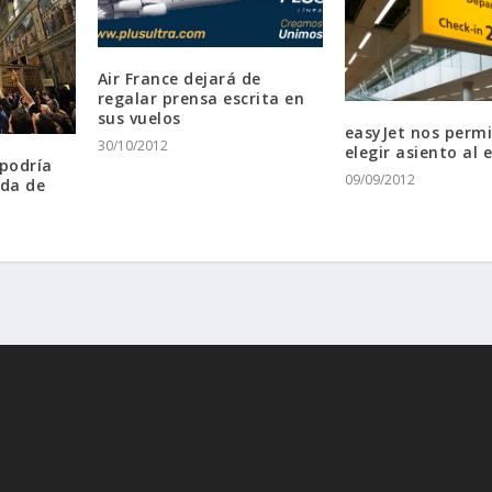
Air France dejará de
regalar prensa escrita en
sus vuelos
easyJet nos permi
30/10/2012
elegir asiento al
 podría
09/09/2012
ada de