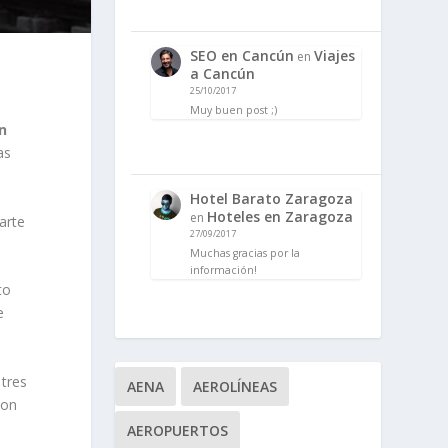
SEO en Cancún
Viajes
en
a Cancún
25/10/2017
Muy buen post ;)
n
as
Hotel Barato Zaragoza
Hoteles en Zaragoza
en
arte
27/09/2017
Muchas gracias por la
información!
to
e
 tres
AENA
AEROLÍNEAS
con
AEROPUERTOS