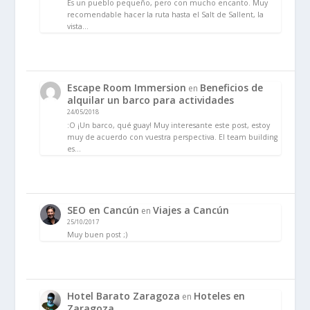
Es un pueblo pequeño, pero con mucho encanto. Muy
recomendable hacer la ruta hasta el Salt de Sallent, la
vista…
Escape Room Immersion
Beneficios de
en
alquilar un barco para actividades
24/05/2018
:O ¡Un barco, qué guay! Muy interesante este post, estoy
muy de acuerdo con vuestra perspectiva. El team building
es…
SEO en Cancún
Viajes a Cancún
en
25/10/2017
Muy buen post ;)
Hotel Barato Zaragoza
Hoteles en
en
Zaragoza