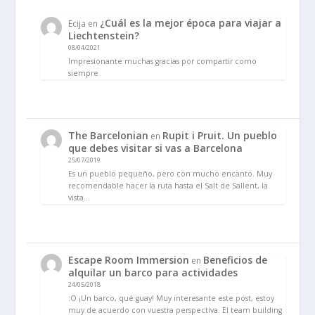
¿Cuál es la mejor época para viajar a
Ecija
en
Liechtenstein?
08/04/2021
Impresionante muchas gracias por compartir como
siempre
The Barcelonian
Rupit i Pruit. Un pueblo
en
que debes visitar si vas a Barcelona
25/07/2019
Es un pueblo pequeño, pero con mucho encanto. Muy
recomendable hacer la ruta hasta el Salt de Sallent, la
vista…
Escape Room Immersion
Beneficios de
en
alquilar un barco para actividades
24/05/2018
:O ¡Un barco, qué guay! Muy interesante este post, estoy
muy de acuerdo con vuestra perspectiva. El team building