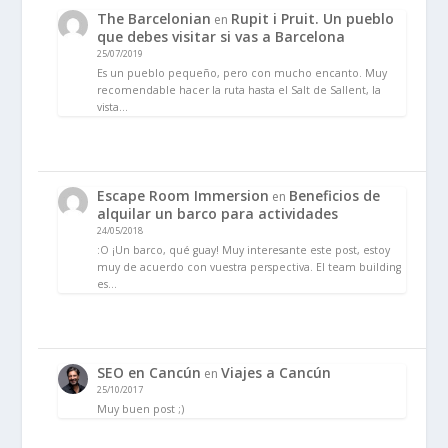
The Barcelonian
Rupit i Pruit. Un pueblo
en
que debes visitar si vas a Barcelona
25/07/2019
Es un pueblo pequeño, pero con mucho encanto. Muy
recomendable hacer la ruta hasta el Salt de Sallent, la
vista…
Escape Room Immersion
Beneficios de
en
alquilar un barco para actividades
24/05/2018
:O ¡Un barco, qué guay! Muy interesante este post, estoy
muy de acuerdo con vuestra perspectiva. El team building
es…
SEO en Cancún
Viajes a Cancún
en
25/10/2017
Muy buen post ;)