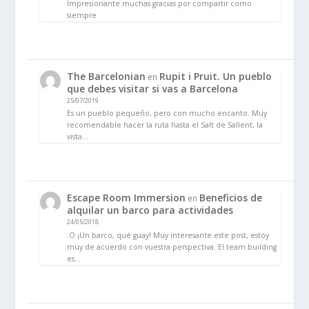
Impresionante muchas gracias por compartir como
siempre
The Barcelonian
Rupit i Pruit. Un pueblo
en
que debes visitar si vas a Barcelona
25/07/2019
Es un pueblo pequeño, pero con mucho encanto. Muy
recomendable hacer la ruta hasta el Salt de Sallent, la
vista…
Escape Room Immersion
Beneficios de
en
alquilar un barco para actividades
24/05/2018
:O ¡Un barco, qué guay! Muy interesante este post, estoy
muy de acuerdo con vuestra perspectiva. El team building
es…