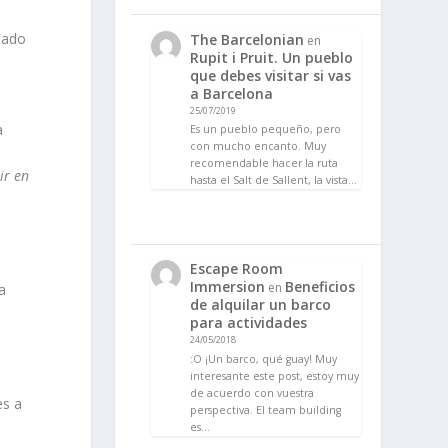
tado
The Barcelonian
en
Rupit i Pruit. Un pueblo
que debes visitar si vas
a Barcelona
25/07/2019
a
Es un pueblo pequeño, pero
con mucho encanto. Muy
recomendable hacer la ruta
ir en
hasta el Salt de Sallent, la vista…
Escape Room
Immersion
Beneficios
en
a
de alquilar un barco
para actividades
24/05/2018
:O ¡Un barco, qué guay! Muy
interesante este post, estoy muy
de acuerdo con vuestra
es a
perspectiva. El team building
es…