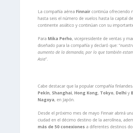
La compañía aérea
Finnair
continúa ofreciendo 
hasta seis el número de vuelos hasta la capital d
continente asiático y continúan con su important
Para
Mika Perho
, vicepresidente de ventas y ma
diseñado para la compañía y declaró que: “
nuestr
aumento de la demanda, por lo que también estam
Asia
”.
Cabe destacar que la popular compañía finlandesa 
Pekín
,
Shanghai
,
Hong Kong
,
Tokyo
,
Delhi
y
Nagoya
, en Japón.
Desde el próximo mes de mayo Finnair abrirá una 
ciudad en el décimo destino de la aerolínea, ade
más de 50 conexiones
a diferentes destinos d