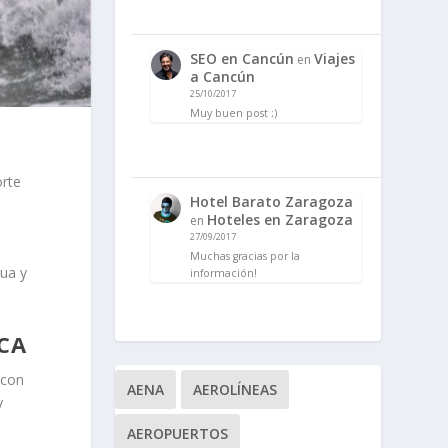
SEO en Cancún
Viajes
en
a Cancún
25/10/2017
Muy buen post ;)
orte
Hotel Barato Zaragoza
Hoteles en Zaragoza
en
27/09/2017
Muchas gracias por la
gua y
información!
CA
 con
AENA
AEROLÍNEAS
y
AEROPUERTOS