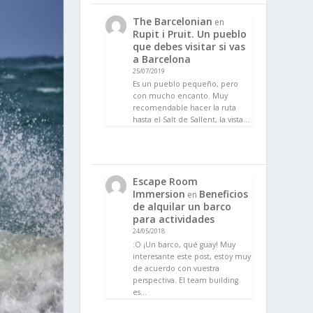
The Barcelonian
en
Rupit i Pruit. Un pueblo
que debes visitar si vas
a Barcelona
25/07/2019
Es un pueblo pequeño, pero
con mucho encanto. Muy
recomendable hacer la ruta
hasta el Salt de Sallent, la vista…
Escape Room
Immersion
Beneficios
en
de alquilar un barco
para actividades
24/05/2018
:O ¡Un barco, qué guay! Muy
interesante este post, estoy muy
de acuerdo con vuestra
perspectiva. El team building
es…