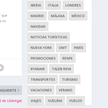
IBERIA
ITALIA
LONDRES
r que
MADRID
MÁLAGA
MÉXICO
s es
NAVIDAD
NOTICIAS TURÍSTICAS
NUEVA YORK
OMT
PARÍS
PROMOCIONES
RENFE
RYANAIR
TALEB RIFAI
TRANSPORTES
TURISMO
VACACIONES
VERANO
SIGUIENTE
VIAJES
VUELING
VUELOS
t de Llobregat