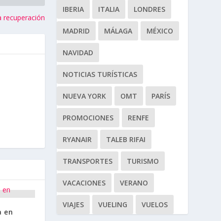
IBERIA
ITALIA
LONDRES
a recuperación
MADRID
MÁLAGA
MÉXICO
NAVIDAD
NOTICIAS TURÍSTICAS
NUEVA YORK
OMT
PARÍS
PROMOCIONES
RENFE
RYANAIR
TALEB RIFAI
TRANSPORTES
TURISMO
VACACIONES
VERANO
VIAJES
VUELING
VUELOS
a en