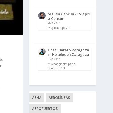
SEO en Cancún
Viajes
en
a Cancún
25/10/2017
Muy buen post ;)
Hotel Barato Zaragoza
Hoteles en Zaragoza
en
do
27/09/2017
Muchas gracias por la
s
información!
r
AENA
AEROLÍNEAS
AEROPUERTOS