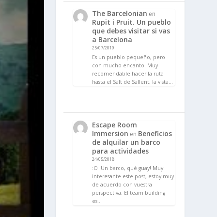
The Barcelonian
en
Rupit i Pruit. Un pueblo
que debes visitar si vas
a Barcelona
25/07/2019
Es un pueblo pequeño, pero
con mucho encanto. Muy
recomendable hacer la ruta
hasta el Salt de Sallent, la vista…
Escape Room
Immersion
Beneficios
en
de alquilar un barco
para actividades
24/05/2018
:O ¡Un barco, qué guay! Muy
interesante este post, estoy muy
de acuerdo con vuestra
perspectiva. El team building
es…