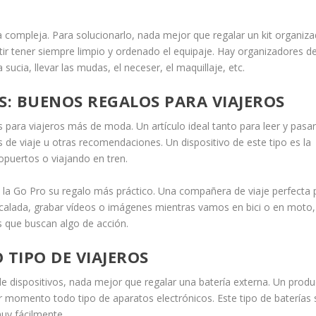
a compleja. Para solucionarlo, nada mejor que regalar un kit organiz
ir tener siempre limpio y ordenado el equipaje. Hay organizadores d
ucia, llevar las mudas, el neceser, el maquillaje, etc.
S: BUENOS REGALOS PARA VIAJEROS
os para viajeros más de moda. Un artículo ideal tanto para leer y pasa
 de viaje u otras recomendaciones. Un dispositivo de este tipo es la
opuertos o viajando en tren.
 la Go Pro su regalo más práctico. Una compañera de viaje perfecta 
scalada, grabar vídeos o imágenes mientras vamos en bici o en moto, 
s que buscan algo de acción.
 TIPO DE VIAJEROS
e dispositivos, nada mejor que regalar una batería externa. Un prod
r momento todo tipo de aparatos electrónicos. Este tipo de baterías
uy fácilmente.