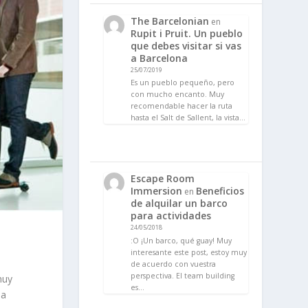
The Barcelonian
en
Rupit i Pruit. Un pueblo
que debes visitar si vas
a Barcelona
25/07/2019
Es un pueblo pequeño, pero
con mucho encanto. Muy
recomendable hacer la ruta
hasta el Salt de Sallent, la vista…
Escape Room
Immersion
Beneficios
en
de alquilar un barco
para actividades
24/05/2018
:O ¡Un barco, qué guay! Muy
interesante este post, estoy muy
de acuerdo con vuestra
perspectiva. El team building
muy
es…
da