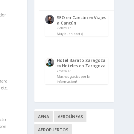
ador
SEO en Cancún
Viajes
en
e
a Cancún
25/10/2017
Muy buen post ;)
r
Hotel Barato Zaragoza
Hoteles en Zaragoza
en
27/09/2017
Muchas gracias por la
para
información!
etc.
AENA
AEROLÍNEAS
ucto
 son
AEROPUERTOS