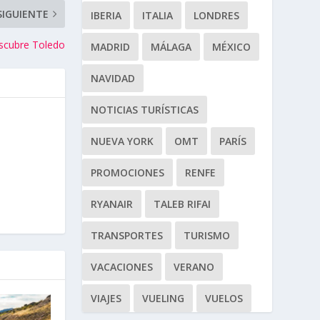
SIGUIENTE
IBERIA
ITALIA
LONDRES
scubre Toledo
MADRID
MÁLAGA
MÉXICO
NAVIDAD
NOTICIAS TURÍSTICAS
NUEVA YORK
OMT
PARÍS
PROMOCIONES
RENFE
RYANAIR
TALEB RIFAI
TRANSPORTES
TURISMO
VACACIONES
VERANO
VIAJES
VUELING
VUELOS