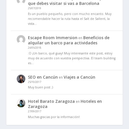
que debes visitar si vas a Barcelona
25/07/2019
Es un pueblo pequeño, pero con mucho encanto. Muy
recomendable hacer la ruta hasta el Salt de Sallent, la
vista…
Escape Room Immersion
Beneficios de
en
alquilar un barco para actividades
24/05/2018
:O ¡Un barco, qué guay! Muy interesante este post, estoy
muy de acuerdo con vuestra perspectiva. El team building
es…
SEO en Cancún
Viajes a Cancún
en
25/10/2017
Muy buen post ;)
Hotel Barato Zaragoza
Hoteles en
en
Zaragoza
27/09/2017
Muchas gracias por la información!